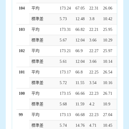
104
平均
173.24
67.05
22.31
26.06
41.03
標準差
5.73
12.48
3.8
10.42
9.45
103
平均
173.31
66.82
22.21
25.95
40.97
標準差
5.67
12.04
3.66
10.29
9.63
102
平均
173.21
66.9
22.27
25.97
40.85
標準差
5.61
12.04
3.66
10.14
9.2
101
平均
173.17
66.8
22.25
26.54
40.78
標準差
5.72
11.55
3.54
10.16
9.45
100
平均
173.15
66.66
22.23
26.71
40.61
標準差
5.68
11.59
4.2
10.9
10.26
99
平均
173.13
66.68
22.23
27.04
40.08
標準差
5.74
14.76
4.71
10.45
10.16