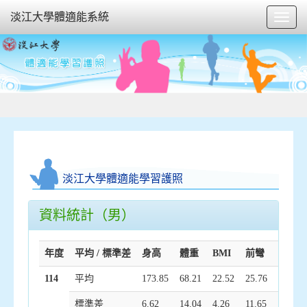
淡江大學體適能系統
Toggl
naviga
淡江大學體適能學習護照
資料統計（男）
年度
平均 / 標準差
身高
體重
BMI
前彎
仰臥
114
平均
173.85
68.21
22.52
25.76
34.17
標準差
6.62
14.04
4.26
11.65
17.35